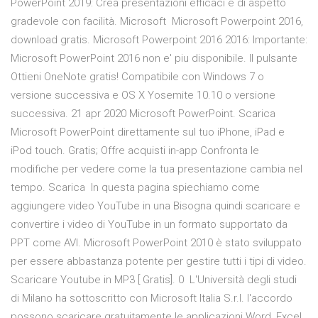
PowerPoint 2019: Crea presentazioni efficaci e di aspetto
gradevole con facilità. Microsoft Microsoft Powerpoint 2016,
download gratis. Microsoft Powerpoint 2016 2016: Importante:
Microsoft PowerPoint 2016 non e' piu disponibile. Il pulsante
Ottieni OneNote gratis! Compatibile con Windows 7 o
versione successiva e OS X Yosemite 10.10 o versione
successiva. 21 apr 2020 Microsoft PowerPoint. Scarica
Microsoft PowerPoint direttamente sul tuo iPhone, iPad e
iPod touch. Gratis; Offre acquisti in-app Confronta le
modifiche per vedere come la tua presentazione cambia nel
tempo. Scarica In questa pagina spiechiamo come
aggiungere video YouTube in una Bisogna quindi scaricare e
convertire i video di YouTube in un formato supportato da
PPT come AVI. Microsoft PowerPoint 2010 è stato sviluppato
per essere abbastanza potente per gestire tutti i tipi di video.
Scaricare Youtube in MP3 [ Gratis]. 0 L'Università degli studi
di Milano ha sottoscritto con Microsoft Italia S.r.l. l'accordo
possono scaricare gratuitamente le applicazioni Word, Excel,