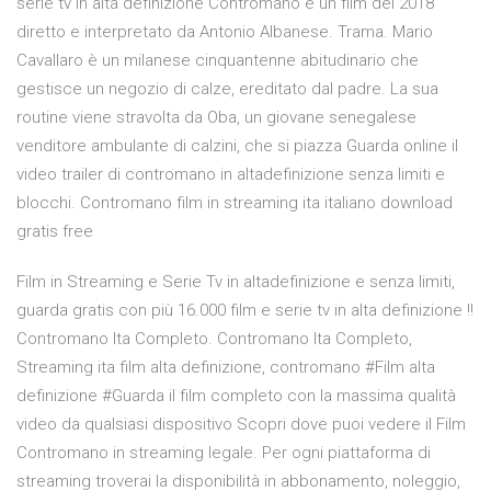
serie tv in alta definizione Contromano è un film del 2018
diretto e interpretato da Antonio Albanese. Trama. Mario
Cavallaro è un milanese cinquantenne abitudinario che
gestisce un negozio di calze, ereditato dal padre. La sua
routine viene stravolta da Oba, un giovane senegalese
venditore ambulante di calzini, che si piazza Guarda online il
video trailer di contromano in altadefinizione senza limiti e
blocchi. Contromano film in streaming ita italiano download
gratis free
Film in Streaming e Serie Tv in altadefinizione e senza limiti,
guarda gratis con più 16.000 film e serie tv in alta definizione !!
Contromano Ita Completo. Contromano Ita Completo,
Streaming ita film alta definizione, contromano #Film alta
definizione #Guarda il film completo con la massima qualità
video da qualsiasi dispositivo Scopri dove puoi vedere il Film
Contromano in streaming legale. Per ogni piattaforma di
streaming troverai la disponibilità in abbonamento, noleggio,