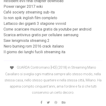
Resident evil final chapter download
Power ranger 2017 wiki
Café society streaming sub-ita
Io non spik inglish film completo
Lattacco dei giganti 3 stagione vvvvid
Come scaricare musica gratis da youtube per android
Scarica antivirus gratis per cellulare samsung
Saw lenigmista streaming 2
Nero burning rom 2016 crack italiano
Il giorno dei lunghi fucili streaming ita
GUARDA Contromano [HD] (2018) in Streaming Mario
Cavallaro si sveglia ogni mattina sempre allo stesso modo, nella
stessa casa, nello stesso quartiere e nella stessa città, Milano. Ha
appena compito cinquant’anni, ama l’ordine e fa sì che tutti
conservino un certo decoro.