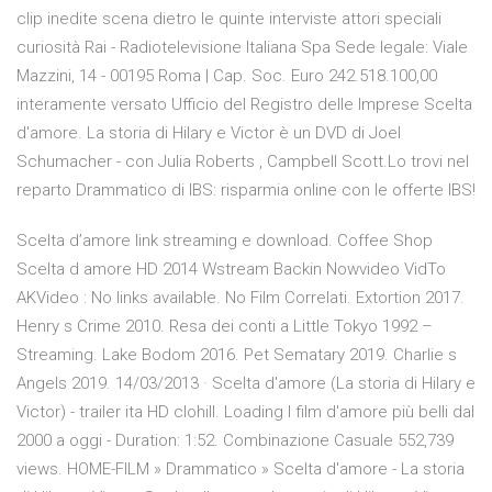
clip inedite scena dietro le quinte interviste attori speciali
curiosità Rai - Radiotelevisione Italiana Spa Sede legale: Viale
Mazzini, 14 - 00195 Roma | Cap. Soc. Euro 242.518.100,00
interamente versato Ufficio del Registro delle Imprese Scelta
d'amore. La storia di Hilary e Victor è un DVD di Joel
Schumacher - con Julia Roberts , Campbell Scott.Lo trovi nel
reparto Drammatico di IBS: risparmia online con le offerte IBS!
Scelta d’amore link streaming e download. Coffee Shop
Scelta d amore HD 2014 Wstream Backin Nowvideo VidTo
AKVideo : No links available. No Film Correlati. Extortion 2017.
Henry s Crime 2010. Resa dei conti a Little Tokyo 1992 –
Streaming. Lake Bodom 2016. Pet Sematary 2019. Charlie s
Angels 2019. 14/03/2013 · Scelta d'amore (La storia di Hilary e
Victor) - trailer ita HD clohill. Loading I film d'amore più belli dal
2000 a oggi - Duration: 1:52. Combinazione Casuale 552,739
views. HOME-FILM » Drammatico » Scelta d'amore - La storia