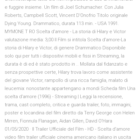
e fuggire insieme. Un film di Joel Schumacher. Con Julia
Roberts, Campbell Scott, Vincent D'Onofrio Titolo originale
Dying Young. Drammatico, durata 113 min. - USA 1991.
MYMONE T RO Scelta d'amore - La storia di Hilary e Victor
valutazione media: 3,00 Il Film si intitola Scelta d’amore-La
storia di Hilary e Victor, di genere Drammatico Disponibile
solo qui per tutti i dispositivi mobili e fissi in Streaming, la
durata è di ed è stato prodotto in .. Mollata dal fidanzato e
senza prospettive certe, Hilary trova lavoro come assistente
del giovane Victor, rampollo di una ricca famiglia, malato di
leucemia: nonostante appartengano a mondi Scheda film Una
scelta d'amore (1996) - Streaming | Leggi la recensione,
trama, cast completo, critica e guarda trailer, foto, immagini,
poster e locandina del film diretto da Terry George con Helen
Mirren, Fionnula Flanagan, Aidan Gillen, David O'Hara
01/05/2020 · Il Trailer Ufficiale del Film - HD - Scelta d'amore
video film trailer ufficiale cinema americano italiano in uscita