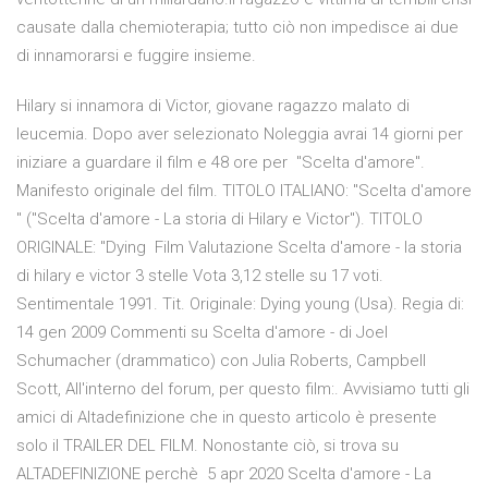
causate dalla chemioterapia; tutto ciò non impedisce ai due
di innamorarsi e fuggire insieme.
Hilary si innamora di Victor, giovane ragazzo malato di
leucemia. Dopo aver selezionato Noleggia avrai 14 giorni per
iniziare a guardare il film e 48 ore per "Scelta d'amore".
Manifesto originale del film. TITOLO ITALIANO: "Scelta d'amore
" ("Scelta d'amore - La storia di Hilary e Victor"). TITOLO
ORIGINALE: "Dying Film Valutazione Scelta d'amore - la storia
di hilary e victor 3 stelle Vota 3,12 stelle su 17 voti.
Sentimentale 1991. Tit. Originale: Dying young (Usa). Regia di:
14 gen 2009 Commenti su Scelta d'amore - di Joel
Schumacher (drammatico) con Julia Roberts, Campbell
Scott, All'interno del forum, per questo film:. Avvisiamo tutti gli
amici di Altadefinizione che in questo articolo è presente
solo il TRAILER DEL FILM. Nonostante ciò, si trova su
ALTADEFINIZIONE perchè 5 apr 2020 Scelta d'amore - La