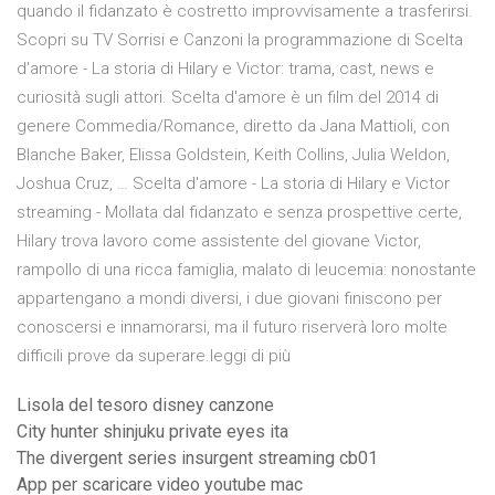
quando il fidanzato è costretto improvvisamente a trasferirsi.
Scopri su TV Sorrisi e Canzoni la programmazione di Scelta
d'amore - La storia di Hilary e Victor: trama, cast, news e
curiosità sugli attori. Scelta d'amore è un film del 2014 di
genere Commedia/Romance, diretto da Jana Mattioli, con
Blanche Baker, Elissa Goldstein, Keith Collins, Julia Weldon,
Joshua Cruz, … Scelta d'amore - La storia di Hilary e Victor
streaming - Mollata dal fidanzato e senza prospettive certe,
Hilary trova lavoro come assistente del giovane Victor,
rampollo di una ricca famiglia, malato di leucemia: nonostante
appartengano a mondi diversi, i due giovani finiscono per
conoscersi e innamorarsi, ma il futuro riserverà loro molte
difficili prove da superare.leggi di più
Lisola del tesoro disney canzone
City hunter shinjuku private eyes ita
The divergent series insurgent streaming cb01
App per scaricare video youtube mac