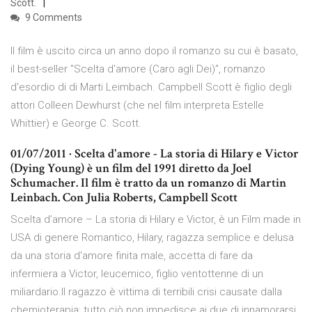
Scott.
9 Comments
Il film è uscito circa un anno dopo il romanzo su cui è basato,
il best-seller "Scelta d'amore (Caro agli Dei)", romanzo
d'esordio di di Marti Leimbach. Campbell Scott è figlio degli
attori Colleen Dewhurst (che nel film interpreta Estelle
Whittier) e George C. Scott.
01/07/2011 · Scelta d'amore - La storia di Hilary e Victor
(Dying Young) è un film del 1991 diretto da Joel
Schumacher. Il film è tratto da un romanzo di Martin
Leinbach. Con Julia Roberts, Campbell Scott
Scelta d’amore – La storia di Hilary e Victor, è un Film made in
USA di genere Romantico, Hilary, ragazza semplice e delusa
da una storia d'amore finita male, accetta di fare da
infermiera a Victor, leucemico, figlio ventottenne di un
miliardario.Il ragazzo è vittima di terribili crisi causate dalla
chemioterapia; tutto ciò non impedisce ai due di innamorarsi