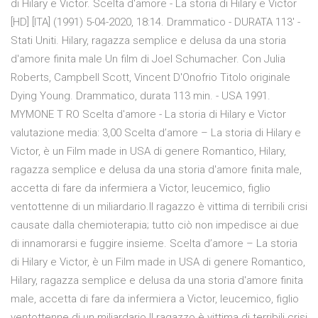
di Hilary e Victor. Scelta d'amore - La storia di Hilary e Victor
[HD] [ITA] (1991) 5-04-2020, 18:14. Drammatico - DURATA 113′ -
Stati Uniti. Hilary, ragazza semplice e delusa da una storia
d'amore finita male Un film di Joel Schumacher. Con Julia
Roberts, Campbell Scott, Vincent D'Onofrio Titolo originale
Dying Young. Drammatico, durata 113 min. - USA 1991.
MYMONE T RO Scelta d'amore - La storia di Hilary e Victor
valutazione media: 3,00 Scelta d’amore – La storia di Hilary e
Victor, è un Film made in USA di genere Romantico, Hilary,
ragazza semplice e delusa da una storia d'amore finita male,
accetta di fare da infermiera a Victor, leucemico, figlio
ventottenne di un miliardario.Il ragazzo è vittima di terribili crisi
causate dalla chemioterapia; tutto ciò non impedisce ai due
di innamorarsi e fuggire insieme. Scelta d’amore – La storia
di Hilary e Victor, è un Film made in USA di genere Romantico,
Hilary, ragazza semplice e delusa da una storia d'amore finita
male, accetta di fare da infermiera a Victor, leucemico, figlio
ventottenne di un miliardario.Il ragazzo è vittima di terribili crisi