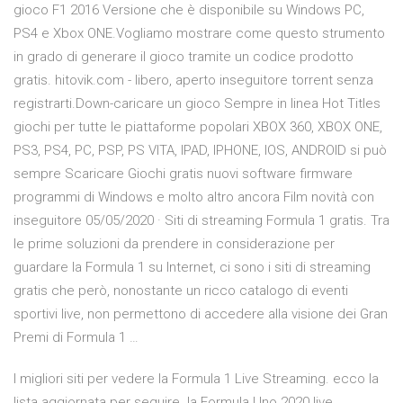
gioco F1 2016 Versione che è disponibile su Windows PC,
PS4 e Xbox ONE.Vogliamo mostrare come questo strumento
in grado di generare il gioco tramite un codice prodotto
gratis. hitovik.com - libero, aperto inseguitore torrent senza
registrarti.Down-caricare un gioco Sempre in linea Hot Titles
giochi per tutte le piattaforme popolari XBOX 360, XBOX ONE,
PS3, PS4, PC, PSP, PS VITA, IPAD, IPHONE, IOS, ANDROID si può
sempre Scaricare Giochi gratis nuovi software firmware
programmi di Windows e molto altro ancora Film novità con
inseguitore 05/05/2020 · Siti di streaming Formula 1 gratis. Tra
le prime soluzioni da prendere in considerazione per
guardare la Formula 1 su Internet, ci sono i siti di streaming
gratis che però, nonostante un ricco catalogo di eventi
sportivi live, non permettono di accedere alla visione dei Gran
Premi di Formula 1 …
I migliori siti per vedere la Formula 1 Live Streaming. ecco la
lista aggiornata per seguire. la Formula Uno 2020 live