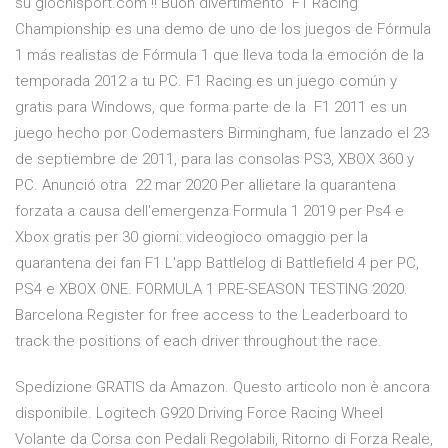
su giochisport.com !! Buon divertimento F1 Racing
Championship es una demo de uno de los juegos de Fórmula
1 más realistas de Fórmula 1 que lleva toda la emoción de la
temporada 2012 a tu PC. F1 Racing es un juego común y
gratis para Windows, que forma parte de la F1 2011 es un
juego hecho por Codemasters Birmingham, fue lanzado el 23
de septiembre de 2011, para las consolas PS3, XBOX 360 y
PC. Anunció otra 22 mar 2020 Per allietare la quarantena
forzata a causa dell'emergenza Formula 1 2019 per Ps4 e
Xbox gratis per 30 giorni: videogioco omaggio per la
quarantena dei fan F1 L'app Battlelog di Battlefield 4 per PC,
PS4 e XBOX ONE. FORMULA 1 PRE-SEASON TESTING 2020.
Barcelona Register for free access to the Leaderboard to
track the positions of each driver throughout the race.
Spedizione GRATIS da Amazon. Questo articolo non è ancora
disponibile. Logitech G920 Driving Force Racing Wheel
Volante da Corsa con Pedali Regolabili, Ritorno di Forza Reale,