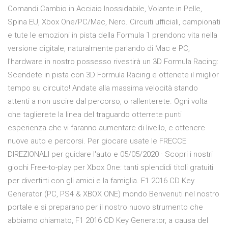
‎Comandi Cambio in Acciaio Inossidabile, Volante in Pelle,
Spina EU, Xbox One/PC/Mac, Nero. Circuiti ufficiali, campionati
e tute le emozioni in pista della Formula 1 prendono vita nella
versione digitale, naturalmente parlando di Mac e PC,
l'hardware in nostro possesso rivestirà un 3D Formula Racing:
Scendete in pista con 3D Formula Racing e ottenete il miglior
tempo su circuito! Andate alla massima velocità stando
attenti a non uscire dal percorso, o rallenterete. Ogni volta
che taglierete la linea del traguardo otterrete punti
esperienza che vi faranno aumentare di livello, e ottenere
nuove auto e percorsi. Per giocare usate le FRECCE
DIREZIONALI per guidare l'auto e 05/05/2020 · Scopri i nostri
giochi Free-to-play per Xbox One: tanti splendidi titoli gratuiti
per divertirti con gli amici e la famiglia. F1 2016 CD Key
Generator (PC, PS4 & XBOX ONE) mondo Benvenuti nel nostro
portale e si preparano per il nostro nuovo strumento che
abbiamo chiamato, F1 2016 CD Key Generator, a causa del