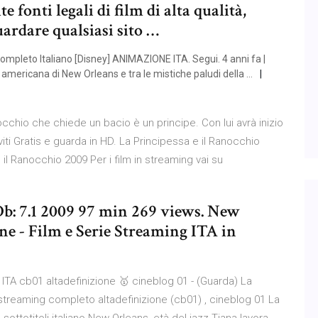
 fonti legali di film di alta qualità,
uardare qualsiasi sito …
Completo Italiano [Disney] ANIMAZIONE ITA. Segui. 4 anni fa |
 americana di New Orleans e tra le mistiche paludi della …
cchio che chiede un bacio è un principe. Con lui avrà inizio
viti Gratis e guarda in HD. La Principessa e il Ranocchio
il Ranocchio 2009 Per i film in streaming vai su
Db: 7.1 2009 97 min 269 views. New
ione - Film e Serie Streaming ITA in
 ITA cb01 altadefinizione 🥇 cineblog 01 - (Guarda) La
m streaming completo altadefinizione (cb01) , cineblog 01 La