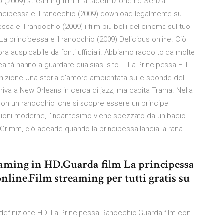
o (2009) streaming film in altadefinizione hd Senza
rincipessa e il ranocchio (2009) download legalmente su
sa e il ranocchio (2009) i film piu belli del cinema sul tuo
 La principessa e il ranocchio (2009) Delicious online. Ciò
a auspicabile da fonti ufficiali. Abbiamo raccolto da molte
n realtà hanno a guardare qualsiasi sito … La Principessa E Il
finizione Una storia d'amore ambientata sulle sponde del
rriva a New Orleans in cerca di jazz, ma capita Trama. Nella
con un ranocchio, che si scopre essere un principe
sioni moderne, l'incantesimo viene spezzato da un bacio
di Grimm, ciò accade quando la principessa lancia la rana
reaming in HD.Guarda film La principessa
online.Film streaming per tutti gratis su
adefinizione HD. La Principessa Ranocchio Guarda film con