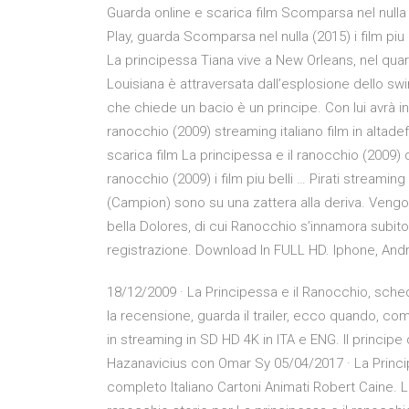
Guarda online e scarica film Scomparsa nel null
Play, guarda Scomparsa nel nulla (2015) i film piu
La principessa Tiana vive a New Orleans, nel quart
Louisiana è attraversata dall’esplosione dello s
che chiede un bacio è un principe. Con lui avrà in
ranocchio (2009) streaming italiano film in altad
scarica film La principessa e il ranocchio (2009)
ranocchio (2009) i film piu belli … Pirati streami
(Campion) sono su una zattera alla deriva. Vengon
bella Dolores, di cui Ranocchio s’innamora subito
registrazione. Download In FULL HD. Iphone, Andr
18/12/2009 · La Principessa e il Ranocchio, sche
la recensione, guarda il trailer, ecco quando, co
in streaming in SD HD 4K in ITA e ENG. Il principe
Hazanavicius con Omar Sy 05/04/2017 · La Princip
completo Italiano Cartoni Animati Robert Caine. Lo