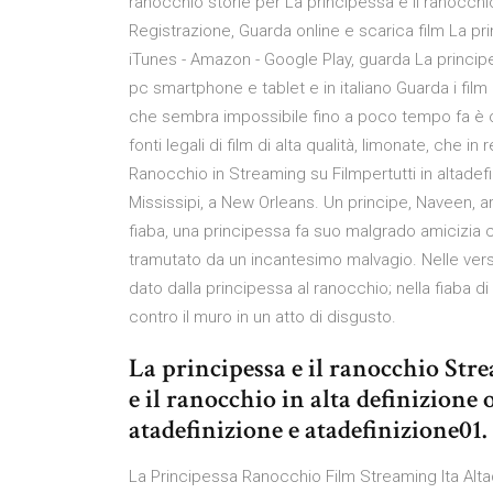
ranocchio storie per La principessa e il ranocchi
Registrazione, Guarda online e scarica film La p
iTunes - Amazon - Google Play, guarda La principes
pc smartphone e tablet e in italiano Guarda i film
che sembra impossibile fino a poco tempo fa è or
fonti legali di film di alta qualità, limonate, che i
Ranocchio in Streaming su Filmpertutti in altade
Mississipi, a New Orleans. Un principe, Naveen, a
fiaba, una principessa fa suo malgrado amicizia 
tramutato da un incantesimo malvagio. Nelle ver
dato dalla principessa al ranocchio; nella fiaba 
contro il muro in un atto di disgusto.
La principessa e il ranocchio St
e il ranocchio in alta definizione 
atadefinizione e atadefinizione01.
La Principessa Ranocchio Film Streaming Ita Alt