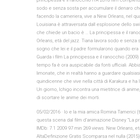
principessa e il ranocchio ITA 2018 film completo 
sodo e senza sosta per accumulare il denaro che se
facendo la cameriera, vive a New Orleans, nel quar
Louisiana è attraversata dall esplosione dello s
che chiede un bacio è … La principessa e il ranoc
Orleans, età del jazz. Tiana lavora sodo e senza s
sogno che lei e il padre formularono quando era 
Guarda i film La principessa e il ranocchio (2009
tempo fa è ora auspicabile da fonti ufficiali. Abbia
limonate, che in realtà hanno a guardare qualsiasi
quindicenne che vive nella città di Karakura e ha
Un giorno, Ichigo incontra una mietitrice di anime
di scortare le anime dei morti.
05/02/2016 · Io e la mia amica Romina Tamerici (
questa scena dal film d'animazione Disney "La pri
IMDb: 7.1 2009 97 min 269 views. New Orleans, età 
AltaDefinizione Gratis Scomparsa nel nulla (2015)