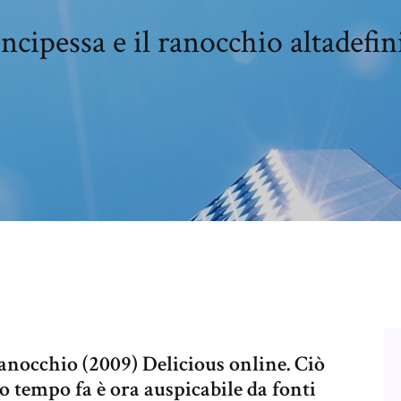
ncipessa e il ranocchio altadefi
ranocchio (2009) Delicious online. Ciò
o tempo fa è ora auspicabile da fonti