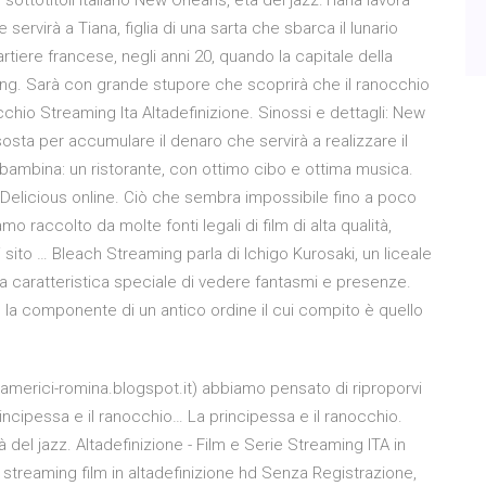
sottotitoli italiano New Orleans, età del jazz.Tiana lavora
rvirà a Tiana, figlia di una sarta che sbarca il lunario
tiere francese, negli anni 20, quando la capitale della
wing. Sarà con grande stupore che scoprirà che il ranocchio
chio Streaming Ita Altadefinizione. Sinossi e dettagli: New
osta per accumulare il denaro che servirà a realizzare il
bambina: un ristorante, con ottimo cibo e ottima musica.
) Delicious online. Ciò che sembra impossibile fino a poco
mo raccolto da molte fonti legali di film di alta qualità,
 sito … Bleach Streaming parla di Ichigo Kurosaki, un liceale
 la caratteristica speciale di vedere fantasmi e presenze.
, la componente di un antico ordine il cui compito è quello
tamerici-romina.blogspot.it) abbiamo pensato di riproporvi
ncipessa e il ranocchio… La principessa e il ranocchio.
del jazz. Altadefinizione - Film e Serie Streaming ITA in
 streaming film in altadefinizione hd Senza Registrazione,