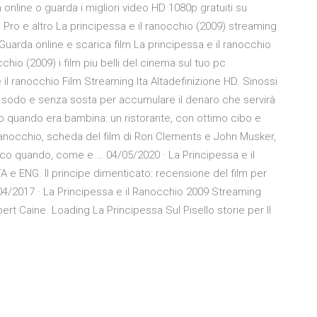
m online o guarda i migliori video HD 1080p gratuiti su
 Pro e altro La principessa e il ranocchio (2009) streaming
Guarda online e scarica film La principessa e il ranocchio
hio (2009) i film piu belli del cinema sul tuo pc
 il ranocchio Film Streaming Ita Altadefinizione HD. Sinossi
ra sodo e senza sosta per accumulare il denaro che servirà
ono quando era bambina: un ristorante, con ottimo cibo e
Ranocchio, scheda del film di Ron Clements e John Musker,
 ecco quando, come e … 04/05/2020 · La Principessa e il
A e ENG. Il principe dimenticato: recensione del film per
04/2017 · La Principessa e il Ranocchio 2009 Streaming
bert Caine. Loading La Principessa Sul Pisello storie per Il