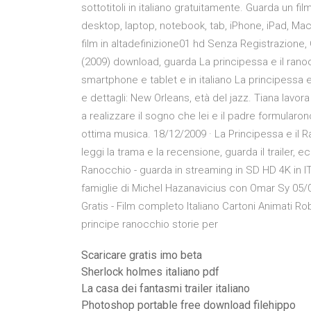
sottotitoli in italiano gratuitamente. Guarda un fil
desktop, laptop, notebook, tab, iPhone, iPad, Mac
film in altadefinizione01 hd Senza Registrazione, 
(2009) download, guarda La principessa e il ranocc
smartphone e tablet e in italiano La principessa e
e dettagli: New Orleans, età del jazz. Tiana lavo
a realizzare il sogno che lei e il padre formular
ottima musica. 18/12/2009 · La Principessa e il 
leggi la trama e la recensione, guarda il trailer,
Ranocchio - guarda in streaming in SD HD 4K in IT
famiglie di Michel Hazanavicius con Omar Sy 05/
Gratis - Film completo Italiano Cartoni Animati Ro
principe ranocchio storie per
Scaricare gratis imo beta
Sherlock holmes italiano pdf
La casa dei fantasmi trailer italiano
Photoshop portable free download filehippo