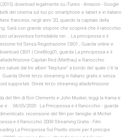
a (2015) download legalmente su iTunes - Amazon - Google
 belli del cinema sul tuo pc smartphone e tablet e in italiano
iere francese, negli anni ’20, quando la capitale della
wing. Sarà con grande stupore che scoprirà che il ranocchio
izio un’avventura formidabile nei … La principessa e il
efinizione hd Senza Registrazione CB01 , Guarda online e
 download CB01 | CineBlog01, guarda La principessa e il
ng altadefinizione Capitan Red (Matthau) e Ranocchio
o salvati dal tre alberi “Neptune” a bordo del quale c’è la
. Guarda Shrek terzo streaming in Italiano gratis e senza
oid supportati. Shrek terzo streaming altadefinizione
da del film di Ron Clements e John Musker, leggi la trama e
me e … 04/05/2020 · La Principessa e il Ranocchio - guarda
 dimenticato: recensione del film per famiglie di Michel
essa e il Ranocchio 2009 Streaming Gratis - Film
ading La Principessa Sul Pisello storie per Il principe