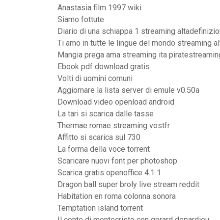
Anastasia film 1997 wiki
Siamo fottute
Diario di una schiappa 1 streaming altadefinizi
Ti amo in tutte le lingue del mondo streaming al
Mangia prega ama streaming ita piratestreamin
Ebook pdf download gratis
Volti di uomini comuni
Aggiornare la lista server di emule v0.50a
Download video openload android
La tari si scarica dalle tasse
Thermae romae streaming vostfr
Affitto si scarica sul 730
La forma della voce torrent
Scaricare nuovi font per photoshop
Scarica gratis openoffice 4.1 1
Dragon ball super broly live stream reddit
Habitation en roma colonna sonora
Temptation island torrent
Il conte di montecristo con gerard depardieu