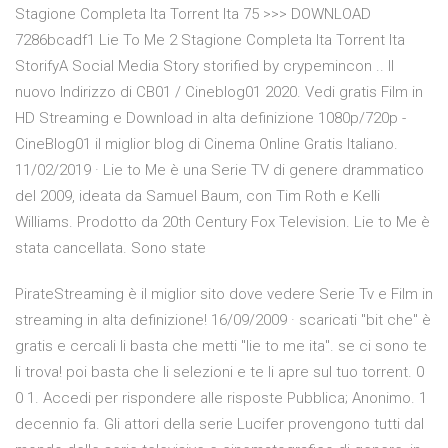
Stagione Completa Ita Torrent Ita 75 >>> DOWNLOAD
7286bcadf1 Lie To Me 2 Stagione Completa Ita Torrent Ita
StorifyA Social Media Story storified by crypemincon .. Il
nuovo Indirizzo di CB01 / Cineblog01 2020. Vedi gratis Film in
HD Streaming e Download in alta definizione 1080p/720p -
CineBlog01 il miglior blog di Cinema Online Gratis Italiano.
11/02/2019 · Lie to Me è una Serie TV di genere drammatico
del 2009, ideata da Samuel Baum, con Tim Roth e Kelli
Williams. Prodotto da 20th Century Fox Television. Lie to Me è
stata cancellata. Sono state
PirateStreaming è il miglior sito dove vedere Serie Tv e Film in
streaming in alta definizione! 16/09/2009 · scaricati "bit che" è
gratis e cercali li basta che metti "lie to me ita". se ci sono te
li trova! poi basta che li selezioni e te li apre sul tuo torrent. 0
0 1. Accedi per rispondere alle risposte Pubblica; Anonimo. 1
decennio fa. Gli attori della serie Lucifer provengono tutti dal