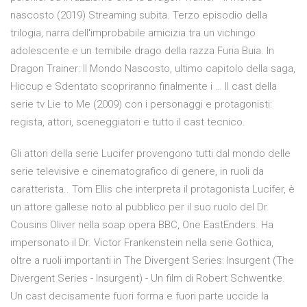
nascosto (2019) Streaming subita. Terzo episodio della
trilogia, narra dell'improbabile amicizia tra un vichingo
adolescente e un temibile drago della razza Furia Buia. In
Dragon Trainer: Il Mondo Nascosto, ultimo capitolo della saga,
Hiccup e Sdentato scopriranno finalmente i … Il cast della
serie tv Lie to Me (2009) con i personaggi e protagonisti:
regista, attori, sceneggiatori e tutto il cast tecnico.
Gli attori della serie Lucifer provengono tutti dal mondo delle
serie televisive e cinematografico di genere, in ruoli da
caratterista.. Tom Ellis che interpreta il protagonista Lucifer, è
un attore gallese noto al pubblico per il suo ruolo del Dr.
Cousins Oliver nella soap opera BBC, One EastEnders. Ha
impersonato il Dr. Victor Frankenstein nella serie Gothica,
oltre a ruoli importanti in The Divergent Series: Insurgent (The
Divergent Series - Insurgent) - Un film di Robert Schwentke.
Un cast decisamente fuori forma e fuori parte uccide la