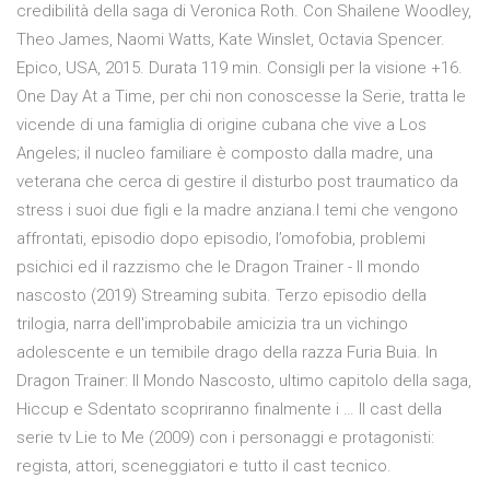
credibilità della saga di Veronica Roth. Con Shailene Woodley,
Theo James, Naomi Watts, Kate Winslet, Octavia Spencer.
Epico, USA, 2015. Durata 119 min. Consigli per la visione +16.
One Day At a Time, per chi non conoscesse la Serie, tratta le
vicende di una famiglia di origine cubana che vive a Los
Angeles; il nucleo familiare è composto dalla madre, una
veterana che cerca di gestire il disturbo post traumatico da
stress i suoi due figli e la madre anziana.I temi che vengono
affrontati, episodio dopo episodio, l’omofobia, problemi
psichici ed il razzismo che le Dragon Trainer - Il mondo
nascosto (2019) Streaming subita. Terzo episodio della
trilogia, narra dell'improbabile amicizia tra un vichingo
adolescente e un temibile drago della razza Furia Buia. In
Dragon Trainer: Il Mondo Nascosto, ultimo capitolo della saga,
Hiccup e Sdentato scopriranno finalmente i … Il cast della
serie tv Lie to Me (2009) con i personaggi e protagonisti:
regista, attori, sceneggiatori e tutto il cast tecnico.