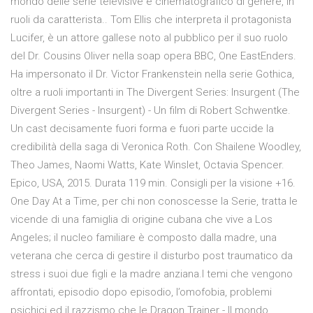
mondo delle serie televisive e cinematografico di genere, in
ruoli da caratterista.. Tom Ellis che interpreta il protagonista
Lucifer, è un attore gallese noto al pubblico per il suo ruolo
del Dr. Cousins Oliver nella soap opera BBC, One EastEnders.
Ha impersonato il Dr. Victor Frankenstein nella serie Gothica,
oltre a ruoli importanti in The Divergent Series: Insurgent (The
Divergent Series - Insurgent) - Un film di Robert Schwentke.
Un cast decisamente fuori forma e fuori parte uccide la
credibilità della saga di Veronica Roth. Con Shailene Woodley,
Theo James, Naomi Watts, Kate Winslet, Octavia Spencer.
Epico, USA, 2015. Durata 119 min. Consigli per la visione +16.
One Day At a Time, per chi non conoscesse la Serie, tratta le
vicende di una famiglia di origine cubana che vive a Los
Angeles; il nucleo familiare è composto dalla madre, una
veterana che cerca di gestire il disturbo post traumatico da
stress i suoi due figli e la madre anziana.I temi che vengono
affrontati, episodio dopo episodio, l’omofobia, problemi
psichici ed il razzismo che le Dragon Trainer - Il mondo