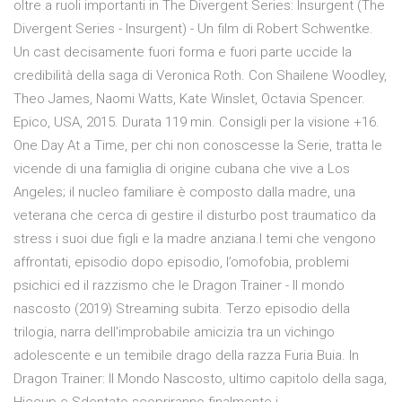
oltre a ruoli importanti in The Divergent Series: Insurgent (The
Divergent Series - Insurgent) - Un film di Robert Schwentke.
Un cast decisamente fuori forma e fuori parte uccide la
credibilità della saga di Veronica Roth. Con Shailene Woodley,
Theo James, Naomi Watts, Kate Winslet, Octavia Spencer.
Epico, USA, 2015. Durata 119 min. Consigli per la visione +16.
One Day At a Time, per chi non conoscesse la Serie, tratta le
vicende di una famiglia di origine cubana che vive a Los
Angeles; il nucleo familiare è composto dalla madre, una
veterana che cerca di gestire il disturbo post traumatico da
stress i suoi due figli e la madre anziana.I temi che vengono
affrontati, episodio dopo episodio, l’omofobia, problemi
psichici ed il razzismo che le Dragon Trainer - Il mondo
nascosto (2019) Streaming subita. Terzo episodio della
trilogia, narra dell'improbabile amicizia tra un vichingo
adolescente e un temibile drago della razza Furia Buia. In
Dragon Trainer: Il Mondo Nascosto, ultimo capitolo della saga,