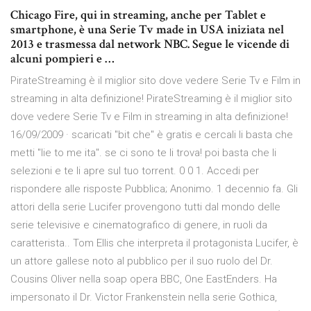
Chicago Fire, qui in streaming, anche per Tablet e
smartphone, è una Serie Tv made in USA iniziata nel
2013 e trasmessa dal network NBC. Segue le vicende di
alcuni pompieri e …
PirateStreaming è il miglior sito dove vedere Serie Tv e Film in
streaming in alta definizione! PirateStreaming è il miglior sito
dove vedere Serie Tv e Film in streaming in alta definizione!
16/09/2009 · scaricati "bit che" è gratis e cercali li basta che
metti "lie to me ita". se ci sono te li trova! poi basta che li
selezioni e te li apre sul tuo torrent. 0 0 1. Accedi per
rispondere alle risposte Pubblica; Anonimo. 1 decennio fa. Gli
attori della serie Lucifer provengono tutti dal mondo delle
serie televisive e cinematografico di genere, in ruoli da
caratterista.. Tom Ellis che interpreta il protagonista Lucifer, è
un attore gallese noto al pubblico per il suo ruolo del Dr.
Cousins Oliver nella soap opera BBC, One EastEnders. Ha
impersonato il Dr. Victor Frankenstein nella serie Gothica,