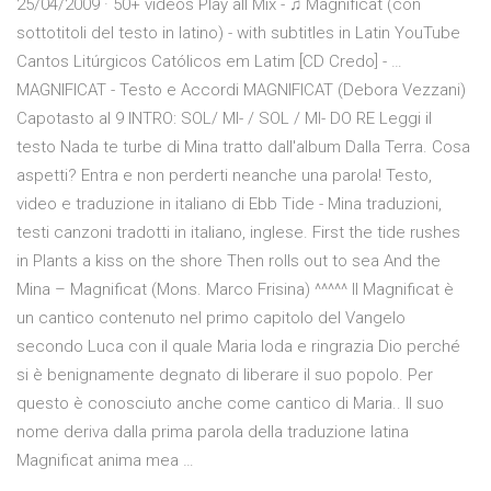
25/04/2009 · 50+ videos Play all Mix - ♫ Magnificat (con
sottotitoli del testo in latino) - with subtitles in Latin YouTube
Cantos Litúrgicos Católicos em Latim [CD Credo] - …
MAGNIFICAT - Testo e Accordi MAGNIFICAT (Debora Vezzani)
Capotasto al 9 INTRO: SOL/ MI- / SOL / MI- DO RE Leggi il
testo Nada te turbe di Mina tratto dall'album Dalla Terra. Cosa
aspetti? Entra e non perderti neanche una parola! Testo,
video e traduzione in italiano di Ebb Tide - Mina traduzioni,
testi canzoni tradotti in italiano, inglese. First the tide rushes
in Plants a kiss on the shore Then rolls out to sea And the
Mina – Magnificat (Mons. Marco Frisina) ^^^^^ Il Magnificat è
un cantico contenuto nel primo capitolo del Vangelo
secondo Luca con il quale Maria loda e ringrazia Dio perché
si è benignamente degnato di liberare il suo popolo. Per
questo è conosciuto anche come cantico di Maria.. Il suo
nome deriva dalla prima parola della traduzione latina
Magnificat anima mea …