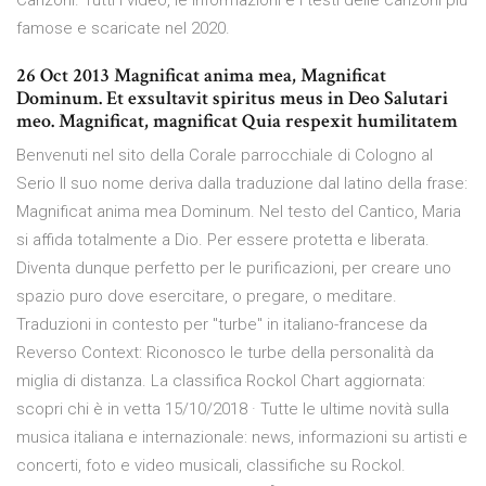
Canzoni. Tutti i video, le informazioni e i testi delle canzoni più
famose e scaricate nel 2020.
26 Oct 2013 Magnificat anima mea, Magnificat
Dominum. Et exsultavit spiritus meus in Deo Salutari
meo. Magnificat, magnificat Quia respexit humilitatem
Benvenuti nel sito della Corale parrocchiale di Cologno al
Serio Il suo nome deriva dalla traduzione dal latino della frase:
Magnificat anima mea Dominum. Nel testo del Cantico, Maria
si affida totalmente a Dio. Per essere protetta e liberata.
Diventa dunque perfetto per le purificazioni, per creare uno
spazio puro dove esercitare, o pregare, o meditare.
Traduzioni in contesto per "turbe" in italiano-francese da
Reverso Context: Riconosco le turbe della personalità da
miglia di distanza. La classifica Rockol Chart aggiornata:
scopri chi è in vetta 15/10/2018 · Tutte le ultime novità sulla
musica italiana e internazionale: news, informazioni su artisti e
concerti, foto e video musicali, classifiche su Rockol.