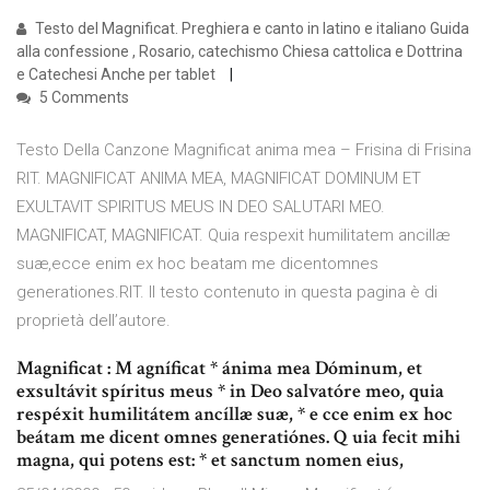
Testo del Magnificat. Preghiera e canto in latino e italiano Guida
alla confessione , Rosario, catechismo Chiesa cattolica e Dottrina
e Catechesi Anche per tablet
5 Comments
Testo Della Canzone Magnificat anima mea – Frisina di Frisina
RIT. MAGNIFICAT ANIMA MEA, MAGNIFICAT DOMINUM ET
EXULTAVIT SPIRITUS MEUS IN DEO SALUTARI MEO.
MAGNIFICAT, MAGNIFICAT. Quia respexit humilitatem ancillæ
suæ,ecce enim ex hoc beatam me dicentomnes
generationes.RIT. Il testo contenuto in questa pagina è di
proprietà dell’autore.
Magnificat : M agníficat * ánima mea Dóminum, et
exsultávit spíritus meus * in Deo salvatóre meo, quia
respéxit humilitátem ancíllæ suæ, * e cce enim ex hoc
beátam me dicent omnes generatiónes. Q uia fecit mihi
magna, qui potens est: * et sanctum nomen eius,