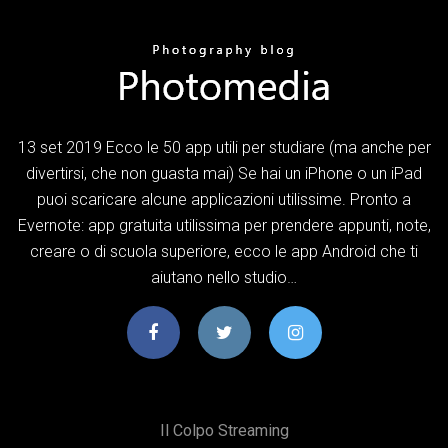
13 set 2019 Ecco le 50 app utili per studiare (ma anche per
divertirsi, che non guasta mai) Se hai un iPhone o un iPad
puoi scaricare alcune applicazioni utilissime. Pronto a
Evernote: app gratuita utilissima per prendere appunti, note,
creare o di scuola superiore, ecco le app Android che ti
aiutano nello studio…
Il Colpo Streaming