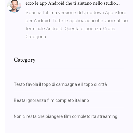
ecco le app Android che ti aiutano nello studio…
Scarica l'ultima versione di Uptodown App Store
per Android. Tutte le applicazioni che vuoi sul tuo
terminale Android. Questa è Licenza: Gratis.
Categoria
Category
Testo favola il topo di campagna e il topo di città
Beata ignoranza film completo italiano
Non ci resta che piangere film completo ita streaming