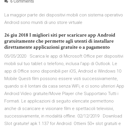
6 Comments
La maggior parte dei dispositivi mobili con sistema operativo
Android sono muniti di uno store virtuale
26 giu 2018 I migliori siti per scaricare app Android
gratuitamente che permette agli utenti di installare
direttamente applicazioni gratuite o a pagamento
05/05/2020 · Scarica le app di Microsoft Office per dispositivi
mobili sul tuo tablet o telefono, inclusa l'app di Outlook. Le
app di Office sono disponibili per iOS, Android e Windows 10
Mobile Questi film possono essere visti successivamente,
quando si è lontani da casa senza WiFi, e ci sono ulteriori App
Android Video gratuite/Movie Player che Supportano Tutti i
Formati. Le applicazioni di seguito elencate permettono
anche di scaricare e visionare film e spettacoli televisivi,
successivamente, in modalità offline. 02/12/2019 · Download
Slot gratuite! apk 1.137 for Android. Ottieni 50+ slot gratuiti e