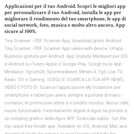
Applicazioni per il tuo Android. Scopri le migliori app
per personalizzare il tuo Android, installa le app per
migliorare il rendimento del tuo smartphone, le app di
social network, foto, musica e molto altro ancora. App
sicure al 100%.
Tiny Scanner - PDF Scanner App, download gratis Android.
Tiny Scanner - PDF Scanner App varies-with-device: Un'app
Business gratuita per Android. App Gratuite Mediaset per iOS
e Android su iTunes Apple e Google Play. Scegli tra le App
Mediaset: Tgcom24, Sportmediaset, Meteo.it, Tg5, Live TV,
Radio 101 e Gaming. SCEGLI E SCARICA LA TUA APP. NEWS,
VIDEO E FOTO DI Scarica l''applicazione My Vodafone per
smartphone e tablet per avere sempre a portata di mano i
contatori, le promozioni attive e il credito residuo. Nuovo stile,
nuove funzionalità: l'orientamento digital di Agos ha portato a
un restyling grafico della Agos APP. Scaricala subito. Get the
top rated free Kindle app. Available on iOS, Android, Mac and.