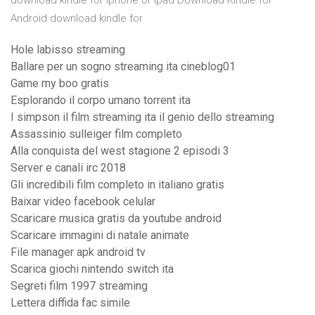
download kindle for iphone or ipad Download Kindle for
Android download kindle for
Hole labisso streaming
Ballare per un sogno streaming ita cineblog01
Game my boo gratis
Esplorando il corpo umano torrent ita
I simpson il film streaming ita il genio dello streaming
Assassinio sulleiger film completo
Alla conquista del west stagione 2 episodi 3
Server e canali irc 2018
Gli incredibili film completo in italiano gratis
Baixar video facebook celular
Scaricare musica gratis da youtube android
Scaricare immagini di natale animate
File manager apk android tv
Scarica giochi nintendo switch ita
Segreti film 1997 streaming
Lettera diffida fac simile