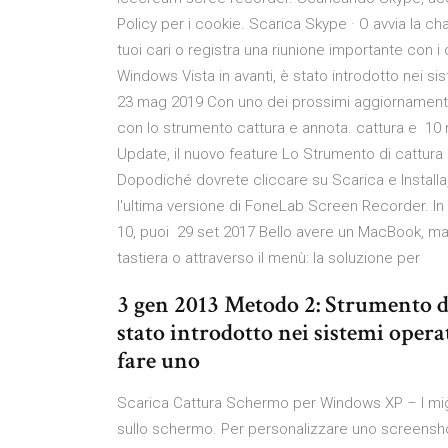
Policy per i cookie. Scarica Skype · O avvia la cha
tuoi cari o registra una riunione importante con 
Windows Vista in avanti, è stato introdotto nei s
23 mag 2019 Con uno dei prossimi aggiornamenti l
con lo strumento cattura e annota. cattura e 10
Update, il nuovo feature Lo Strumento di cattura
Dopodiché dovrete cliccare su Scarica e Installa,
l'ultima versione di FoneLab Screen Recorder. In
10, puoi 29 set 2017 Bello avere un MacBook, ma
tastiera o attraverso il menù: la soluzione per
3 gen 2013 Metodo 2: Strumento d
stato introdotto nei sistemi oper
fare uno
Scarica Cattura Schermo per Windows XP – I migl
sullo schermo. Per personalizzare uno screenshot