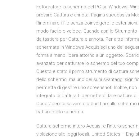
Fotografare lo schermo del PC su Windows. Wind
provare Cattura e annota. Pagina successiva Mos
Rinominare i file senza coinvolgere le estension
modo facile e veloce. Quando apri lo Strumento di
da tastiera per Cattura e annota. Per altre infor
schermate in Windows Acquisisci uno dei seguenti
forma a mano libera attorno a un oggetto. Scari
avanzato per catturare lo schermo del tuo com
Questo è stato il primo strumento di cattura sche
dello schermo, ma uno dei suoi svantaggi signific
permetta di gestire uno screenshot. Inoltre, non
integrato di Cattura ti permette di fare catture d
Condividere o salvare ciò che hai sullo schermo n
catture dello schermo.
Cattura schermo intero Acquisire l’intero schermo
violazione alle leggi locali. United States – Engl