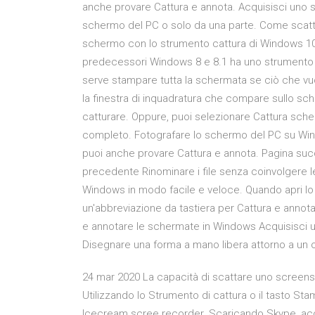
anche provare Cattura e annota. Acquisisci uno s
schermo del PC o solo da una parte. Come scattar
schermo con lo strumento cattura di Windows 10
predecessori Windows 8 e 8.1 ha uno strumento n
serve stampare tutta la schermata se ciò che vuo
la finestra di inquadratura che compare sullo sc
catturare. Oppure, puoi selezionare Cattura sch
completo. Fotografare lo schermo del PC su Win
puoi anche provare Cattura e annota. Pagina suc
precedente Rinominare i file senza coinvolgere l
Windows in modo facile e veloce. Quando apri lo S
un'abbreviazione da tastiera per Cattura e annota
e annotare le schermate in Windows Acquisisci uno
Disegnare una forma a mano libera attorno a un 
24 mar 2020 La capacità di scattare uno screensh
Utilizzando lo Strumento di cattura o il tasto Sta
Icecream scree recorder. Scaricando Skype, accett