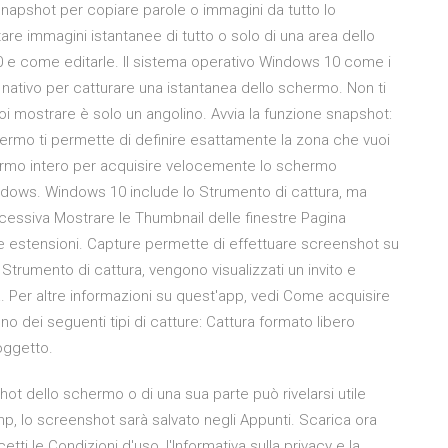
napshot per copiare parole o immagini da tutto lo
e immagini istantanee di tutto o solo di una area dello
 e come editarle. Il sistema operativo Windows 10 come i
ativo per catturare una istantanea dello schermo. Non ti
i mostrare è solo un angolino. Avvia la funzione snapshot:
hermo ti permette di definire esattamente la zona che vuoi
ermo intero per acquisire velocemente lo schermo
dows. Windows 10 include lo Strumento di cattura, ma
cessiva Mostrare le Thumbnail delle finestre Pagina
e estensioni. Capture permette di effettuare screenshot su
trumento di cattura, vengono visualizzati un invito e
. Per altre informazioni su quest'app, vedi Come acquisire
 dei seguenti tipi di catture: Cattura formato libero
oggetto.
ot dello schermo o di una sua parte può rivelarsi utile
mp, lo screenshot sarà salvato negli Appunti. Scarica ora
i le Condizioni d'uso, l'Informativa sulla privacy e la