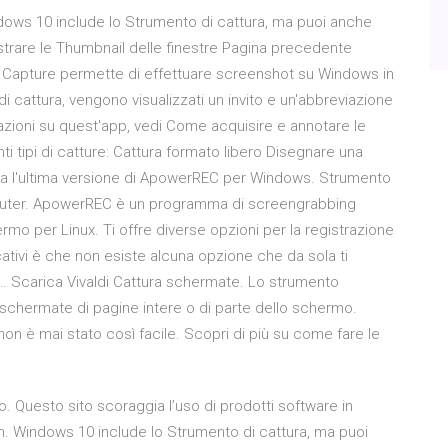
ows 10 include lo Strumento di cattura, ma puoi anche
trare le Thumbnail delle finestre Pagina precedente
i. Capture permette di effettuare screenshot su Windows in
 cattura, vengono visualizzati un invito e un'abbreviazione
mazioni su quest'app, vedi Come acquisire e annotare le
 tipi di catture: Cattura formato libero Disegnare una
ca l'ultima versione di ApowerREC per Windows. Strumento
puter. ApowerREC è un programma di screengrabbing
rmo per Linux. Ti offre diverse opzioni per la registrazione
ativi è che non esiste alcuna opzione che da sola ti
 … Scarica Vivaldi Cattura schermate. Lo strumento
i schermate di pagine intere o di parte dello schermo.
on è mai stato così facile. Scopri di più su come fare le
. Questo sito scoraggia l’uso di prodotti software in
ish. Windows 10 include lo Strumento di cattura, ma puoi