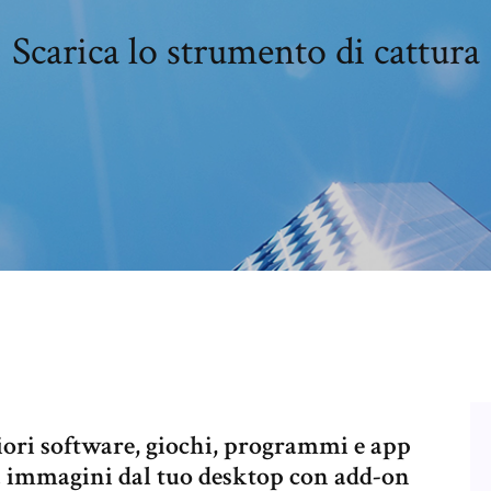
Scarica lo strumento di cattura
liori software, giochi, programmi e app
a immagini dal tuo desktop con add-on