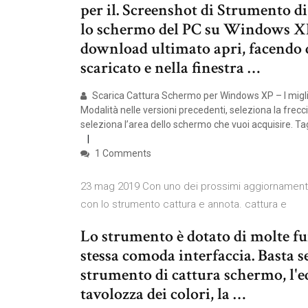
per il. Screenshot di Strumento d
lo schermo del PC su Windows XP 
download ultimato apri, facendo do
scaricato e nella finestra …
Scarica Cattura Schermo per Windows XP – I miglio
Modalità nelle versioni precedenti, seleziona la frecci
seleziona l’area dello schermo che vuoi acquisire. Tag
1 Comments
23 mag 2019 Con uno dei prossimi aggiornamenti l
con lo strumento cattura e annota. cattura e
Lo strumento è dotato di molte fun
stessa comoda interfaccia. Basta s
strumento di cattura schermo, l'edi
tavolozza dei colori, la …