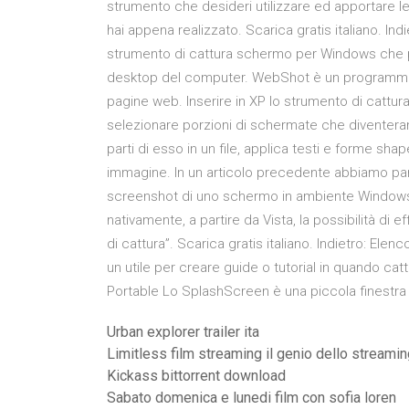
strumento che desideri utilizzare ed apportare l
hai appena realizzato. Scarica gratis italiano. 
strumento di cattura schermo per Windows che pe
desktop del computer. WebShot è un programma 
pagine web. Inserire in XP lo strumento di cattu
selezionare porzioni di schermate che diventeran
parti di esso in un file, applica testi e forme sha
immagine. In un articolo precedente abbiamo parl
screenshot di uno schermo in ambiente Windows. In
nativamente, a partire da Vista, la possibilità di 
di cattura”. Scarica gratis italiano. Indietro: E
un utile per creare guide o tutorial in quando cattu
Portable Lo SplashScreen è una piccola finestra
Urban explorer trailer ita
Limitless film streaming il genio dello streami
Kickass bittorrent download
Sabato domenica e lunedi film con sofia loren