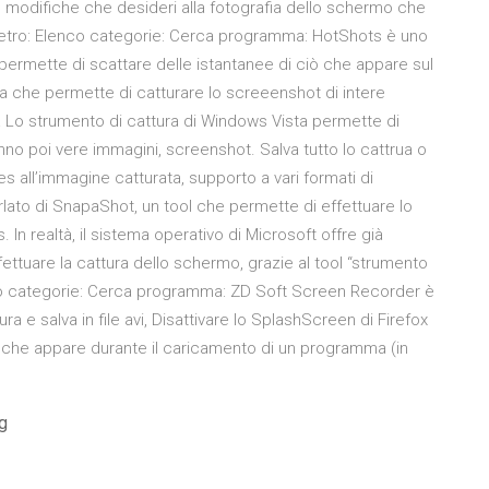
e modifiche che desideri alla fotografia dello schermo che
Indietro: Elenco categorie: Cerca programma: HotShots è uno
rmette di scattare delle istantanee di ciò che appare sul
che permette di catturare lo screeenshot di intere
ra Lo strumento di cattura di Windows Vista permette di
no poi vere immagini, screenshot. Salva tutto lo cattrua o
pes all’immagine catturata, supporto a vari formati di
ato di SnapaShot, un tool che permette di effettuare lo
 realtà, il sistema operativo di Microsoft offre già
effettuare la cattura dello schermo, grazie al tool “strumento
lenco categorie: Cerca programma: ZD Soft Screen Recorder è
ra e salva in file avi, Disattivare lo SplashScreen di Firefox
 che appare durante il caricamento di un programma (in
ng