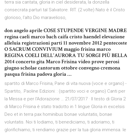
terra sia cantata, gloria in ciel desiderata, la donzella
consecrata parturì tal Salvatore. RIT. (2 volte) Nato è il Cristo
glorioso, l'alto Dio maravelioso,
don angelo aprile COSE STUPENDE VERGINE MADRE
regina caeli marco bach caifa cristo haendel elevazione
alleluia registrazioni parti 11 novembre 2012 pentecoste
O SACRUM CONVIVIUM maggio frisina marco
REGINA COELI DELL'AURORA TU SORGI PIÙ BELLA
2014 concerto gita Marco Frisina video prove perosi
giugno scholae cantorum ottobre convegno cremona
pasqua frisina padova gloria …
spartito di Marco Frisina, Pane di vita nuova (voce e organo) -
Spartito, .Paoline Edizioni: : (spartito voci e organo) Canti per
la Messa e per l'Adorazione … 21/07/2017 · Il testo di Gloria 2
di Marco Frisina è stato tradotto in 1 lingue Gloria in excelsis
Deo et in terra pax hominibus bonae voluntatis, bonae
voluntatis. Noi ti lodiamo, ti benediciamo, ti adoriamo, ti
glorifichiamo, ti rendiamo grazie per la tua gloria immensa. le