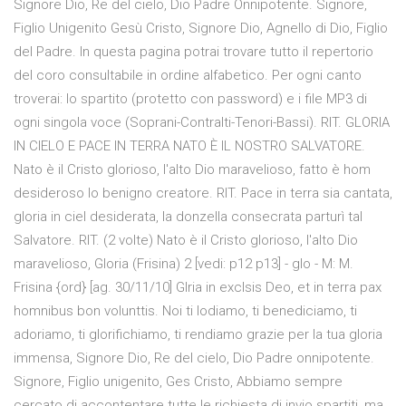
Signore Dio, Re del cielo, Dio Padre Onnipotente. Signore,
Figlio Unigenito Gesù Cristo, Signore Dio, Agnello di Dio, Figlio
del Padre. In questa pagina potrai trovare tutto il repertorio
del coro consultabile in ordine alfabetico. Per ogni canto
troverai: lo spartito (protetto con password) e i file MP3 di
ogni singola voce (Soprani-Contralti-Tenori-Bassi). RIT. GLORIA
IN CIELO E PACE IN TERRA NATO È IL NOSTRO SALVATORE.
Nato è il Cristo glorioso, l'alto Dio maravelioso, fatto è hom
desideroso lo benigno creatore. RIT. Pace in terra sia cantata,
gloria in ciel desiderata, la donzella consecrata parturì tal
Salvatore. RIT. (2 volte) Nato è il Cristo glorioso, l'alto Dio
maravelioso, Gloria (Frisina) 2 [vedi: p12 p13] - glo - M: M.
Frisina {ord} [ag. 30/11/10] Glria in exclsis Deo, et in terra pax
homnibus bon volunttis. Noi ti lodiamo, ti benediciamo, ti
adoriamo, ti glorifichiamo, ti rendiamo grazie per la tua gloria
immensa, Signore Dio, Re del cielo, Dio Padre onnipotente.
Signore, Figlio unigenito, Ges Cristo, Abbiamo sempre
cercato di accontentare tutte le richiesta di invio spartiti, ma