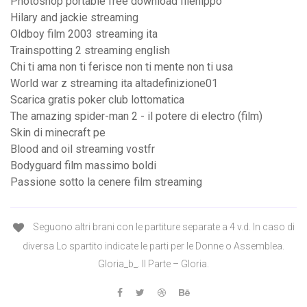
Photoshop portable free download filehippo
Hilary and jackie streaming
Oldboy film 2003 streaming ita
Trainspotting 2 streaming english
Chi ti ama non ti ferisce non ti mente non ti usa
World war z streaming ita altadefinizione01
Scarica gratis poker club lottomatica
The amazing spider-man 2 - il potere di electro (film)
Skin di minecraft pe
Blood and oil streaming vostfr
Bodyguard film massimo boldi
Passione sotto la cenere film streaming
Seguono altri brani con le partiture separate a 4 v.d. In caso di
diversa Lo spartito indicate le parti per le Donne o Assemblea.
Gloria_b_. II Parte – Gloria.