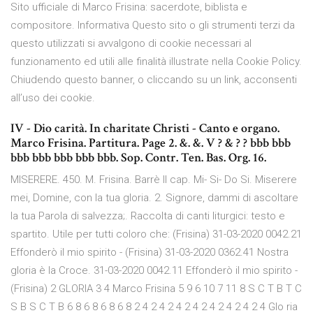
Sito ufficiale di Marco Frisina: sacerdote, biblista e
compositore. Informativa Questo sito o gli strumenti terzi da
questo utilizzati si avvalgono di cookie necessari al
funzionamento ed utili alle finalità illustrate nella Cookie Policy.
Chiudendo questo banner, o cliccando su un link, acconsenti
all’uso dei cookie.
IV - Dio carità. In charitate Christi - Canto e organo.
Marco Frisina. Partitura. Page 2. &. &. V ? & ? ? bbb bbb
bbb bbb bbb bbb bbb. Sop. Contr. Ten. Bas. Org. 16.
MISERERE. 450. M. Frisina. Barrè II cap. Mi- Si- Do Si. Miserere
mei, Domine, con la tua gloria. 2. Signore, dammi di ascoltare
la tua Parola di salvezza;. Raccolta di canti liturgici: testo e
spartito. Utile per tutti coloro che: (Frisina) 31-03-2020 0042.21
Effonderò il mio spirito - (Frisina) 31-03-2020 0362.41 Nostra
gloria è la Croce. 31-03-2020 0042.11 Effonderò il mio spirito -
(Frisina) 2 GLORIA 3 4 Marco Frisina 5 9 6 10 7 11 8 S C T B T C
S B S C T B 6 8 6 8 6 8 6 8 2 4 2 4 2 4 2 4 2 4 2 4 2 4 2 4 Glo ria