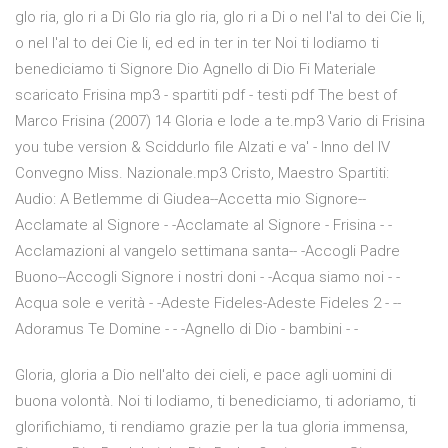
glo ria, glo ri a Di Glo ria glo ria, glo ri a Di o nel l'al to dei Cie li,
o nel l'al to dei Cie li, ed ed in ter in ter Noi ti lodiamo ti
benediciamo ti Signore Dio Agnello di Dio Fi Materiale
scaricato Frisina mp3 - spartiti pdf - testi pdf The best of
Marco Frisina (2007) 14 Gloria e lode a te.mp3 Vario di Frisina
you tube version & Sciddurlo file Alzati e va' - Inno del IV
Convegno Miss. Nazionale.mp3 Cristo, Maestro Spartiti:
Audio: A Betlemme di Giudea--Accetta mio Signore--
Acclamate al Signore - -Acclamate al Signore - Frisina - -
Acclamazioni al vangelo settimana santa-- -Accogli Padre
Buono--Accogli Signore i nostri doni - -Acqua siamo noi - -
Acqua sole e verità - -Adeste Fideles-Adeste Fideles 2 - --
Adoramus Te Domine - - -Agnello di Dio - bambini - -
Gloria, gloria a Dio nell'alto dei cieli, e pace agli uomini di
buona volontà. Noi ti lodiamo, ti benediciamo, ti adoriamo, ti
glorifichiamo, ti rendiamo grazie per la tua gloria immensa,